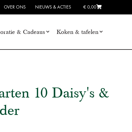
OVER ONS
NIEUWS & ACTIES
€ 0,00
oratie & Cadeaus
Koken & tafelen
rten 10 Daisy's &
lder