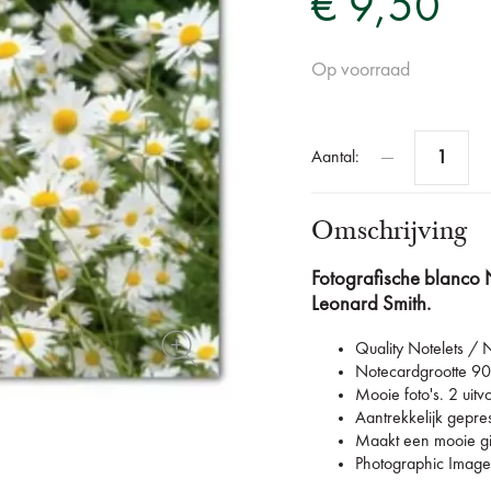
€ 9,50
Op voorraad
Aantal:
Omschrijving
Fotografische blanco 
Leonard Smith.
Quality Notelets /
Notecardgrootte 
Mooie foto's. 2 uit
Aantrekkelijk gepre
Maakt een mooie gift
Photographic Image