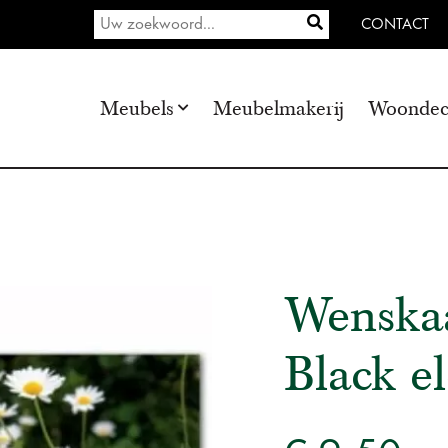
CONTACT
Meubels
Meubelmakerij
Woondec
Wenskaa
Black e