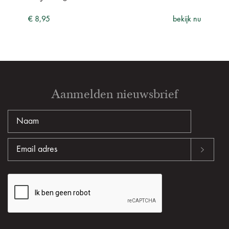
ijk nu
€ 8,95
bekijk nu
€ 9,
Aanmelden nieuwsbrief