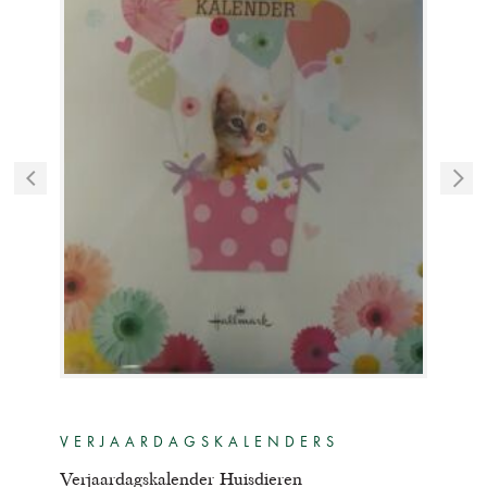
VERJAARDAGSKALENDERS
VE
Verjaardagskalender Huisdieren
Verj