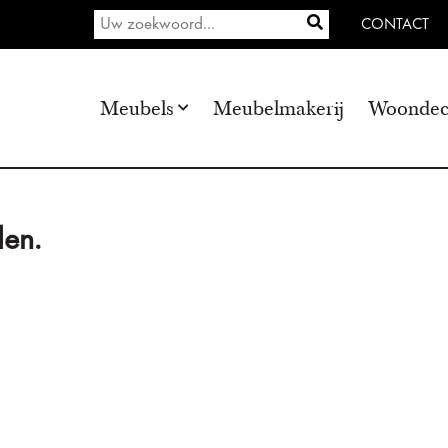
CONTACT
Meubels
Meubelmakerij
Woondec
en.