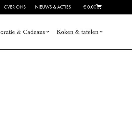
OVER ONS
NIEUWS & ACTIES
€ 0,00
oratie & Cadeaus
Koken & tafelen