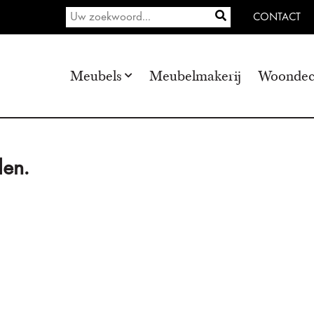
CONTACT
Meubels
Meubelmakerij
Woondec
en.