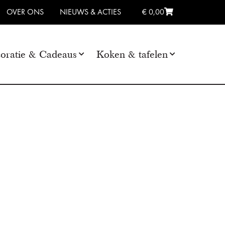
OVER ONS
NIEUWS & ACTIES
€ 0,00
oratie & Cadeaus
Koken & tafelen