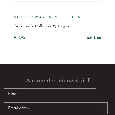
SCHRIJFWAREN & SPELLEN
SC
Adresboek Hallmark Wit-Zwart
Adre
Vlin
€ 8,95
bekijk nu
ijk nu
€ 9,
Aanmelden nieuwsbrief