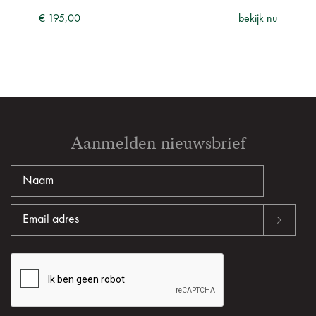
ijk nu
€ 195,00
bekijk nu
€ 11
Aanmelden nieuwsbrief