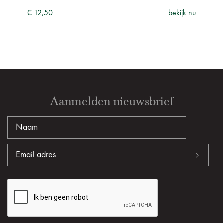
ijk nu
€ 12,50
bekijk nu
€ 21
Aanmelden nieuwsbrief