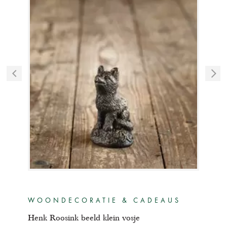
WOONDECORATIE & CADEAUS
WO
Henk Roosink beeld klein vosje
Henk