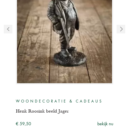
WOONDECORATIE & CADEAUS
WO
Henk Roosink beeld Jager
Henk
ijk nu
€ 59,50
bekijk nu
€ 69