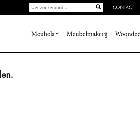
CONTACT
Meubels
Meubelmakerij
Woondec
en.