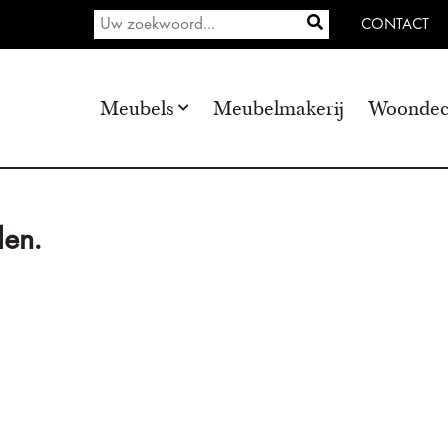
CONTACT
Meubels
Meubelmakerij
Woondec
en.