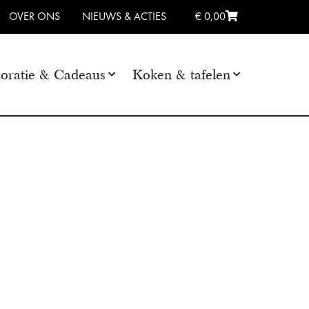
OVER ONS
NIEUWS & ACTIES
€ 0,00
oratie & Cadeaus
Koken & tafelen