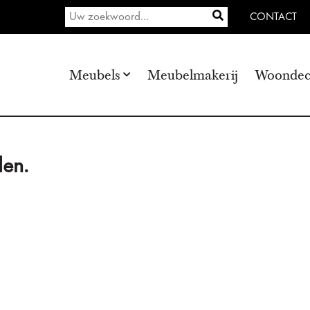
CONTACT
Meubels
Meubelmakerij
Woondec
en.