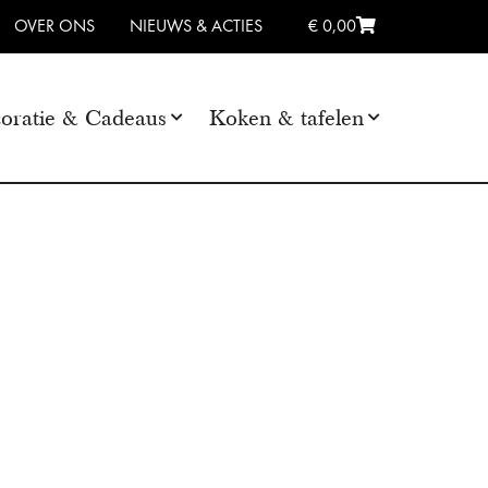
OVER ONS
NIEUWS & ACTIES
€ 0,00
oratie & Cadeaus
Koken & tafelen