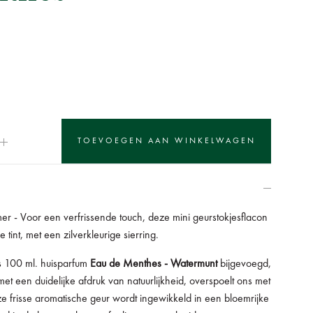
r - Voor een verfrissende touch, deze mini g
eurstokjesflacon
 tint,
met een zilverkleurige sierring.
s 100 ml. huisparfum
Eau de Menthes
- Watermunt
bijgevoegd,
et een duidelijke afdruk van natuurlijkheid, overspoelt ons met
eze frisse aromatische geur wordt ingewikkeld in een bloemrijke