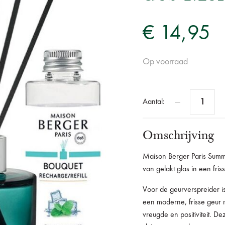
€ 14,95
Op voorraad
Aantal:
Omschrijving
Maison Berger Paris Summe
v
an gelakt glas in een frisse
Voor de geurverspreider i
e
en moderne, frisse geur m
vreugde en positiviteit. D