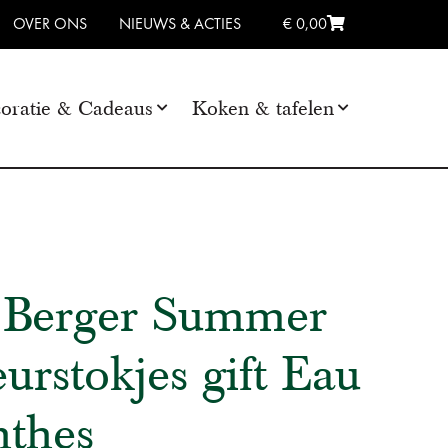
OVER ONS
NIEUWS & ACTIES
€ 0,00
oratie & Cadeaus
Koken & tafelen
 Berger Summer
urstokjes gift Eau
nthes