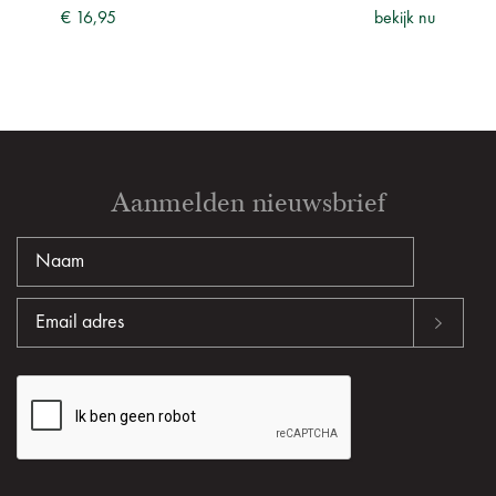
ijk nu
€ 16,95
bekijk nu
€ 14
Aanmelden nieuwsbrief