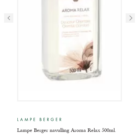
LAMPE BERGER
GE
r
Lampe Berger navulling Aroma Relax 500ml.
Mais
Rel