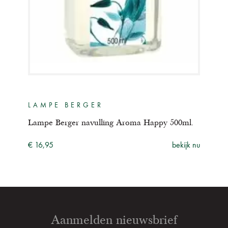
LAMPE BERGER
LA
l.
Lampe Berger navulling Aroma Happy 500ml.
Lam
ijk nu
€ 16,95
bekijk nu
€ 16
Aanmelden nieuwsbrief