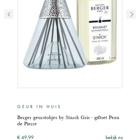
GEUR IN HUIS
GE
rck
Berger geurstokjes by Starck Gris - giftset Peau
Mais
de Pierre
Peau
ijk nu
€ 49,99
bekijk nu
€ 24