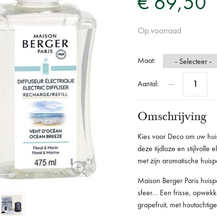
€ 69,50
Op voorraad
Maat:
Aantal:
Omschrijving
Kies voor Deco om uw hui
deze tijdloze en stijlvolle
met zijn aromatische huis
Maison Berger Paris huis
sfeer... Een frisse, opwekk
grapefruit, met houtachti