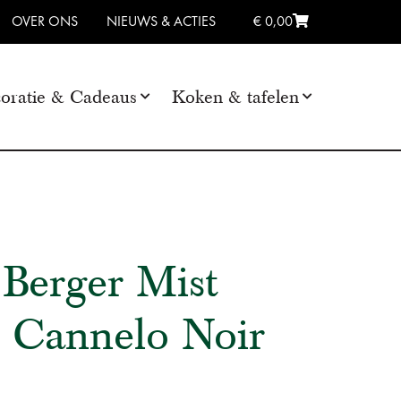
OVER ONS
NIEUWS & ACTIES
€ 0,00
oratie & Cadeaus
Koken & tafelen
Berger Mist
r Cannelo Noir