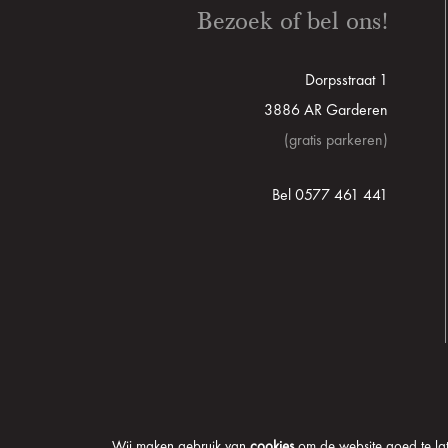
Bezoek of bel ons!
Dorpsstraat 1
3886 AR Garderen
(gratis parkeren)
Bel 0577 461 441
Wij maken gebruik van
cookies
om de website goed te late