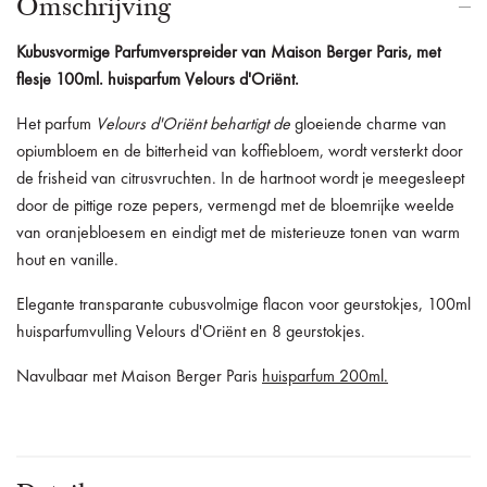
Omschrijving
Kubusvormige Parfumverspreider van Maison Berger Paris,
met
flesje
100ml. huisparfum Velours d'Oriënt.
Het parfum
Velours d'Oriënt behartigt de
gloeiende charme van
opiumbloem en de bitterheid van koffiebloem, wordt versterkt door
de frisheid van citrusvruchten. In de hartnoot wordt je meegesleept
door de pittige roze pepers, vermengd met de bloemrijke weelde
van oranjebloesem en eindigt met de misterieuze tonen van warm
hout en vanille.
Elegante transparante cubusvolmige flacon voor geurstokjes, 100ml
huisparfumvulling Velours d'Oriënt en 8 geurstokjes.
Navulbaar met Maison Berger Paris
huisparfum 200ml
.