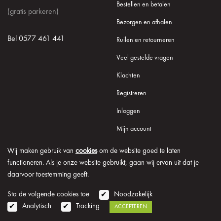
Bestellen en betalen
(gratis parkeren)
Bezorgen en afhalen
Bel 0577 461 441
Ruilen en retourneren
Veel gestelde vragen
Klachten
Registreren
Inloggen
Mijn account
Wij maken gebruik van
cookies
om de website goed te laten
functioneren. Als je onze website gebruikt, gaan wij ervan uit dat je
daarvoor toestemming geeft.
© 2026 Onder de Lindeboom
Algemene voorwaarden
Disclaimer
Privacy verklaring
Cookie informatie
Sta de volgende cookies toe
Noodzakelijk
Analytisch
Tracking
ACCEPTEREN