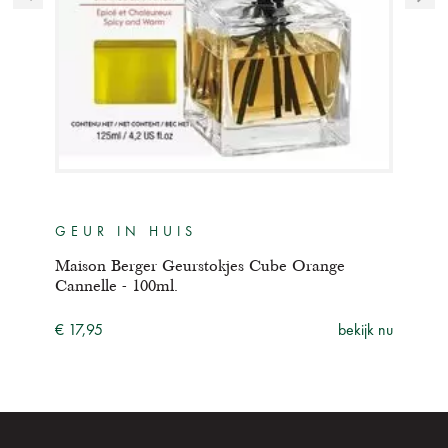
GEUR IN HUIS
GE
Maison Berger Geurstokjes Cube Orange
Mais
Cannelle - 100ml.
- 10
ijk nu
€ 17,95
bekijk nu
€ 17