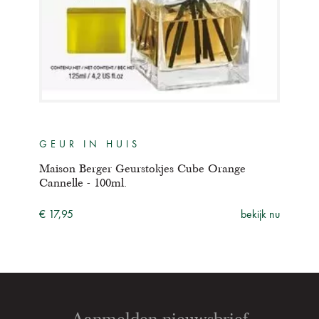
GEUR IN HUIS
GE
Maison Berger Geurstokjes Cube Orange
Mais
Cannelle - 100ml.
- 10
ijk nu
€ 17,95
bekijk nu
€ 17
Aanmelden nieuwsbrief