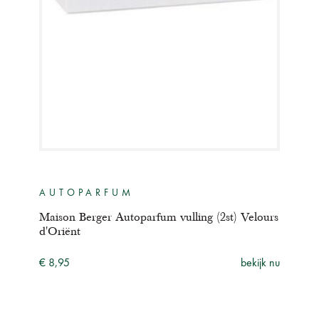
AUTOPARFUM
AU
Maison Berger Autoparfum vulling (2st) Velours
Mais
d'Oriënt
Spiri
ijk nu
€ 8,95
bekijk nu
€ 16