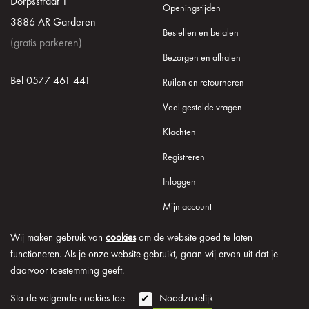
Dorpsstraat 1
Openingstijden
3886 AR Garderen
Bestellen en betalen
(gratis parkeren)
Bezorgen en afhalen
Bel 0577 461 441
Ruilen en retourneren
Veel gestelde vragen
Klachten
Registreren
Inloggen
Mijn account
Wij maken gebruik van
cookies
om de website goed te laten
functioneren. Als je onze website gebruikt, gaan wij ervan uit dat je
daarvoor toestemming geeft.
© 2026 Onder de Lindeboom
Algemene voorwaarden
Disclaimer
Privacy verklaring
Cookie informatie
Sta de volgende cookies toe
Noodzakelijk