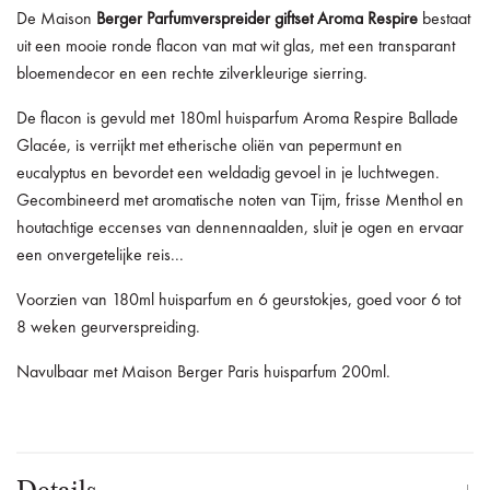
De Maison
Berger
Parfumverspreider
giftset
Aroma Respire
bestaat
uit een mooie ronde flacon van mat wit glas, met een transparant
bloemendecor en een rechte zilverkleurige sierring.
De flacon is gevuld met 180ml huisparfum Aroma Respire Ballade
Glacée, is verrijkt met etherische oliën van pepermunt en
eucalyptus en bevordet een weldadig gevoel in je luchtwegen.
Gecombineerd met aromatische noten van Tijm, frisse Menthol en
houtachtige eccenses van dennennaalden, sluit je ogen en ervaar
een onvergetelijke reis...
Voorzien van 180ml huisparfum en 6 geurstokjes, goed voor 6 tot
8 weken geurverspreiding.
Navulbaar met Maison Berger Paris huisparfum 200ml.
Details