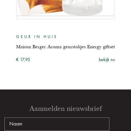
GEUR IN HUIS
GE
ris
Maison Berger Aroma geurstokjes Energy giftset
Mais
€ 17,95
bekijk nu
€ 17
ijk nu
Aanmelden nieuwsbrief