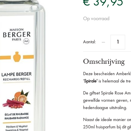
€ 39,95
Op voorraad
Aantal:
Omschrijving
Deze bescheiden Amberkl
'
Spirale'
is helemaal de tre
De giftset Spirale Rose Amb
gewelfde vormen geven, r
hedendaagse uitstraling.
Naast de ideale manier om
250ml huisparfum bij dit g