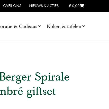
OVER ONS
NIEUWS & ACTIES
€ 0,00
oratie & Cadeaus
Koken & tafelen
erger Spirale
bré giftset