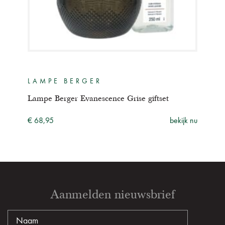
LAMPE BERGER
LA
Lampe Berger Evanescence Grise giftset
Lamp
ijk nu
€ 68,95
bekijk nu
€ 68
Aanmelden nieuwsbrief