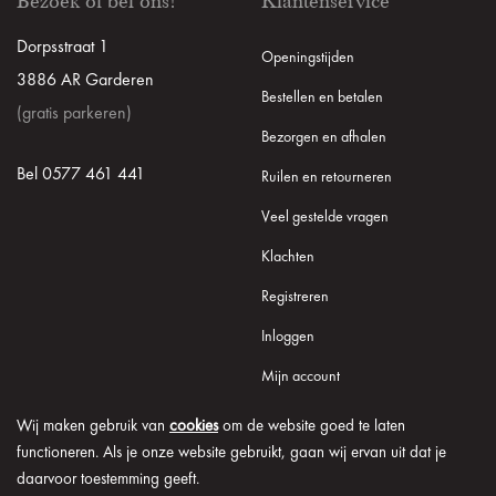
Bezoek of bel ons!
Klantenservice
Dorpsstraat 1
Openingstijden
3886 AR Garderen
Bestellen en betalen
(gratis parkeren)
Bezorgen en afhalen
Bel 0577 461 441
Ruilen en retourneren
Veel gestelde vragen
Klachten
Registreren
Inloggen
Mijn account
Wij maken gebruik van
cookies
om de website goed te laten
functioneren. Als je onze website gebruikt, gaan wij ervan uit dat je
daarvoor toestemming geeft.
© 2026 Onder de Lindeboom
Algemene voorwaarden
Disclaimer