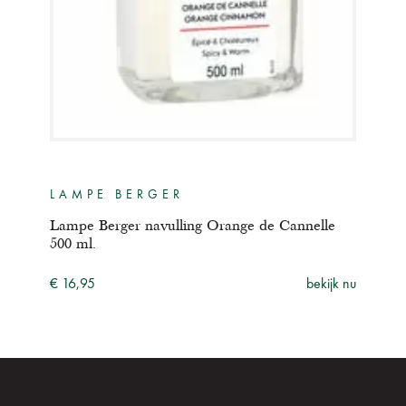
LAMPE BERGER
GE
e de
Lampe Berger navulling Orange de Cannelle
Lamp
500 ml.
€ 29
ijk nu
€ 16,95
bekijk nu