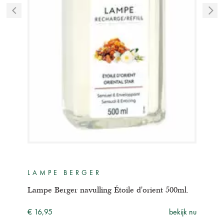
LAMPE BERGER
LA
0ml.
Lampe Berger navulling Étoile d'orient 500ml.
Lam
ijk nu
€ 16,95
bekijk nu
€ 16