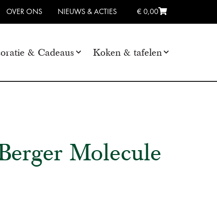
OVER ONS
NIEUWS & ACTIES
€ 0,00
oratie & Cadeaus
Koken & tafelen
Berger Molecule