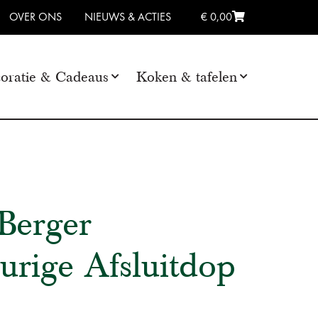
OVER ONS
NIEUWS & ACTIES
€ 0,00
oratie & Cadeaus
Koken & tafelen
Berger
urige Afsluitdop