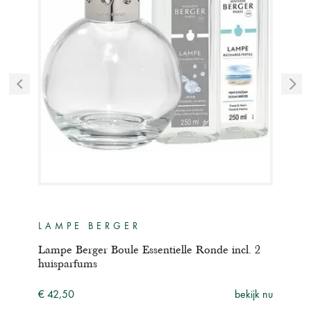
LAMPE BERGER
LA
Lampe Berger Boule Essentielle Ronde incl. 2
Lam
huisparfums
ijk nu
€ 42
€ 42,50
bekijk nu