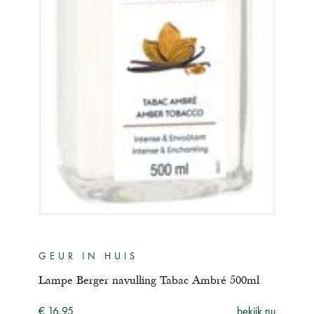
GEUR IN HUIS
GE
 1
Lampe Berger navulling Tabac Ambré 500ml
Lamp
liter
€ 16,95
bekijk nu