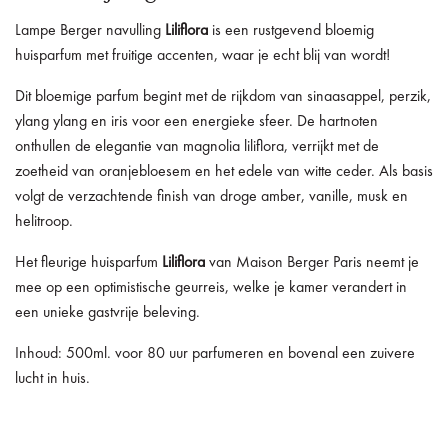
Lampe Berger navulling
Liliflora
is een rustgevend bloemig
huisparfum met fruitige accenten, waar je echt blij van wordt!
Dit
bloemige parfum begint met de rijkdom van sinaasappel, perzik,
ylang ylang en iris voor een energieke sfeer. De hartnoten
onthullen de elegantie van magnolia liliflora, verrijkt met de
zoetheid van oranjebloesem en het edele van witte ceder. Als basis
volgt de verzachtende finish van droge amber, vanille, musk en
helitroop.
Het fleurige huisparfum
Liliflora
van Maison Berger Paris neemt je
mee op een optimistische geurreis, welke je kamer verandert in
een unieke gastvrije beleving.
Inhoud: 500ml. voor 80 uur parfumeren en bovenal een zuivere
lucht in huis.