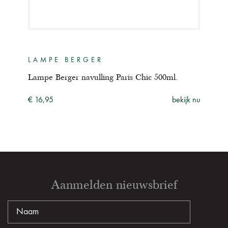
LAMPE BERGER
GE
Lampe Berger navulling Paris Chic 500ml.
Lamp
500
ijk nu
€ 16,95
bekijk nu
€ 16
Aanmelden nieuwsbrief