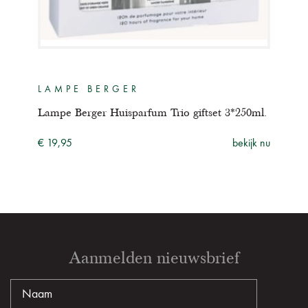
LAMPE BERGER
GE
y
Lampe Berger Huisparfum Trio giftset 3*250ml.
Lamp
3*25
€ 19,95
bekijk nu
ijk nu
€ 19
Aanmelden nieuwsbrief