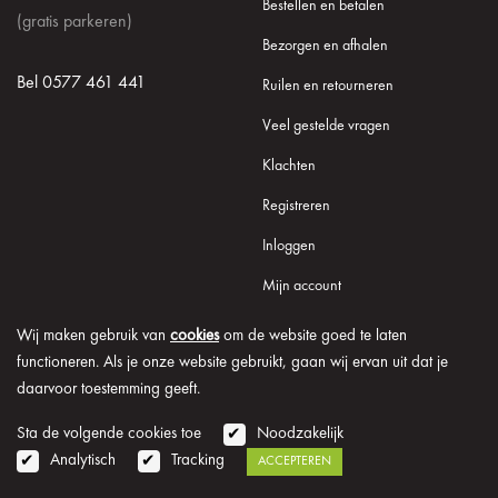
Bestellen en betalen
(gratis parkeren)
Bezorgen en afhalen
Bel 0577 461 441
Ruilen en retourneren
Veel gestelde vragen
Klachten
Registreren
Inloggen
Mijn account
Wij maken gebruik van
cookies
om de website goed te laten
functioneren. Als je onze website gebruikt, gaan wij ervan uit dat je
daarvoor toestemming geeft.
© 2026 Onder de Lindeboom
Algemene voorwaarden
Disclaimer
Privacy verklaring
Cookie informatie
Sta de volgende cookies toe
Noodzakelijk
Analytisch
Tracking
ACCEPTEREN