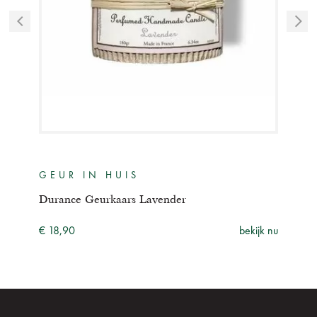
GEUR IN HUIS
GE
Durance Geurkaars Lavender
Dura
ijk nu
€ 18,90
bekijk nu
€ 4,