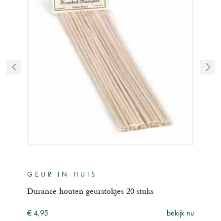
GEUR IN HUIS
GE
Durance houten geurstokjes 20 stuks
Dura
ijk nu
€ 4,95
bekijk nu
€ 7,