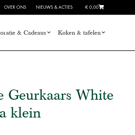
OVER ONS
NIEUWS & ACTIES
€ 0,00
oratie & Cadeaus
Koken & tafelen
e Geurkaars White
a klein