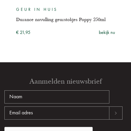
GEUR IN HUIS
GE
l
Durance navulling geurstokjes Poppy 250ml
Dura
250
ijk nu
€ 21,95
bekijk nu
€ 21
Aanmelden nieuwsbrief