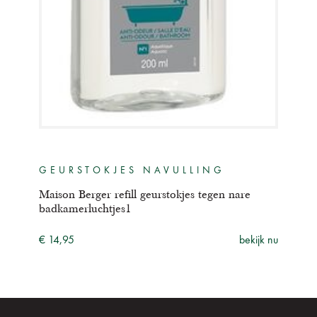
GEURSTOKJES NAVULLING
GE
tjes
Maison Berger refill geurstokjes tegen nare
Berg
badkamerluchtjes1
nr.2
ijk nu
€ 14,95
bekijk nu
€ 19