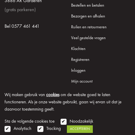
3886 AR Garderen
Bestellen en betalen
(gratis parkeren)
Bezorgen en afhalen
Bel 0577 461 441
Ruilen en retourneren
Veel gestelde vragen
Klachten
Registreren
Inloggen
Mijn account
Wij maken gebruik van
cookies
om de website goed te laten
functioneren. Als je onze website gebruikt, gaan wij ervan uit dat je
daarvoor toestemming geeft.
© 2026 Onder de Lindeboom
Algemene voorwaarden
Disclaimer
Privacy verklaring
Cookie informatie
Sta de volgende cookies toe
Noodzakelijk
Analytisch
Tracking
ACCEPTEREN