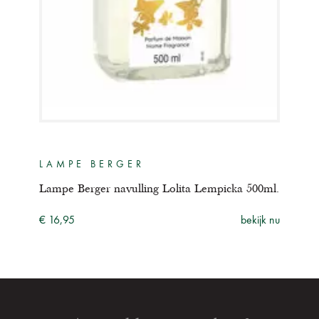
LAMPE BERGER
LA
iter
Lampe Berger navulling Lolita Lempicka 500ml.
Lam
ijk nu
€ 16,95
bekijk nu
€ 64