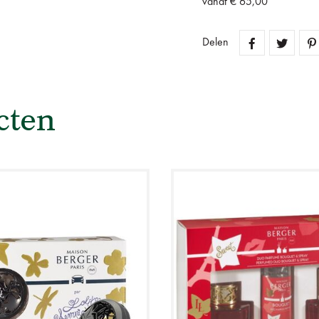
vanaf € 65,00
Delen
cten