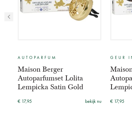
AUTOPARFUM
GEUR I
Maison Berger
Maison
)
Autoparfumset Lolita
Autopa
Lempicka Satin Gold
Lempi
jk nu
€ 17,95
bekijk nu
€ 17,95