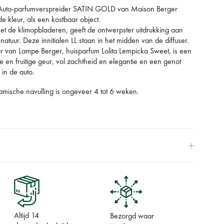
 Auto-parfumverspreider SATIN GOLD van Maison Berger
 de kleur, als een kostbaar object.
et de klimopbladeren, geeft de ontwerpster uitdrukking aan
atuur. Deze innitialen LL staan in het midden van de diffuser.
 van Lampe Berger, huisparfum Lolita Lempicka Sweet, is een
ke en fruitige geur, vol zachtheid en elegantie
en een genot
 in de auto.
ramische navulling is ongeveer 4 tot 6 weken.
Altijd 14
Bezorgd waar