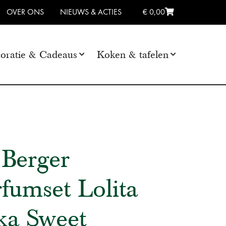
OVER ONS
NIEUWS & ACTIES
€ 0,00
oratie & Cadeaus
Koken & tafelen
Berger
fumset Lolita
ka Sweet