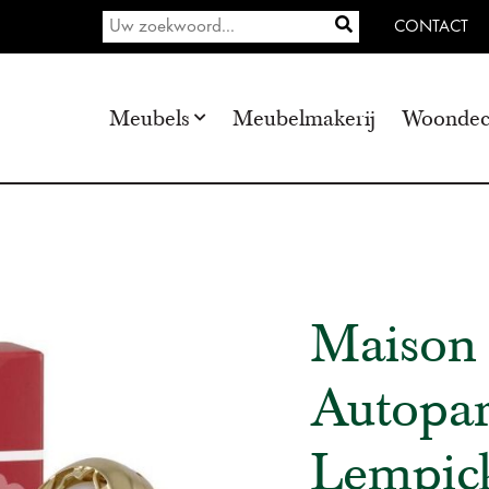
CONTACT
Meubels
Meubelmakerij
Woondec
Maison 
Autopar
Lempic