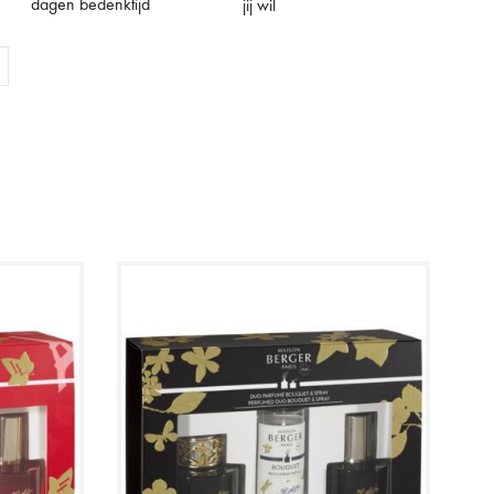
dagen bedenktijd
jij wil