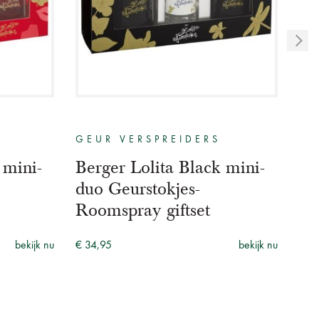
GEUR VERSPREIDERS
AU
 mini-
Berger Lolita Black mini-
Ma
duo Geurstokjes-
Au
Roomspray giftset
Lo
bekijk nu
€ 34,95
bekijk nu
€ 9