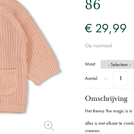
86
€ 29,99
Op voorraad
Maat:
Aantal:
Omschrijving
Het thema 'the magic is in
alles is met elkaar te co
creeren.