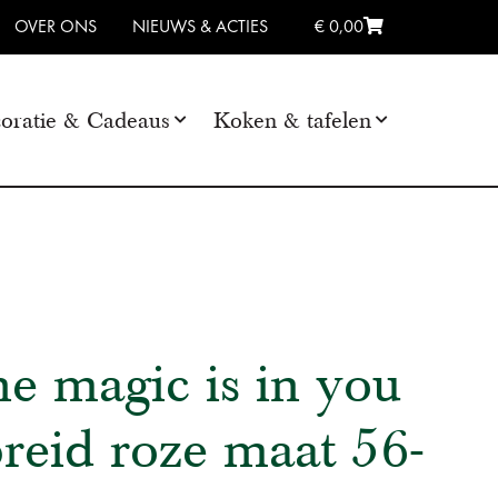
OVER ONS
NIEUWS & ACTIES
€ 0,00
oratie & Cadeaus
Koken & tafelen
he magic is in you
breid roze maat 56-