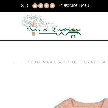
8.0
45 BEOORDELINGEN
TERUG NAAR WOONDECORATIE &