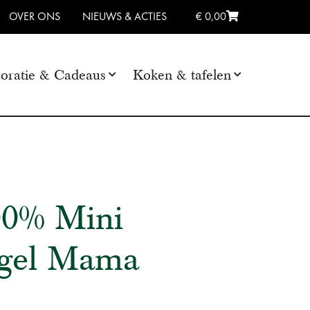
OVER ONS
NIEUWS & ACTIES
€ 0,00
oratie & Cadeaus
Koken & tafelen
00% Mini
gel Mama