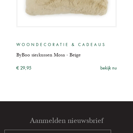
WOONDECORATIE & CADEAUS
WO
ByBoo sierkussen Mosa - Beige
ByBo
ijk nu
€ 29,95
bekijk nu
€ 29
Aanmelden nieuwsbrief