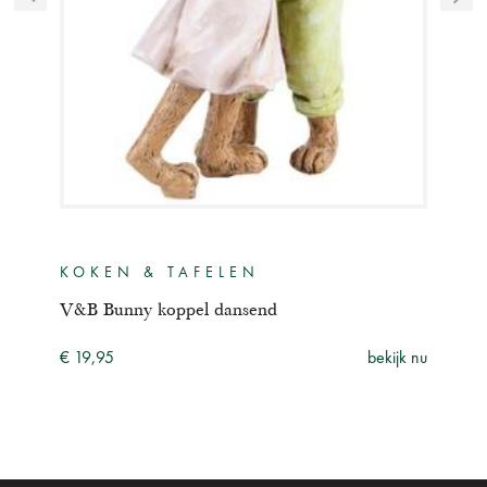
KOKEN & TAFELEN
WO
V&B Bunny koppel dansend
Bun
ijk nu
€ 19,95
bekijk nu
€ 21