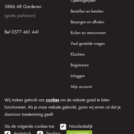
Openingstijden
3886 AR Garderen
Bestellen en betalen
(gratis parkeren)
Bezorgen en afhalen
Bel 0577 461 441
Ruilen en retourneren
Veel gestelde vragen
Klachten
Registreren
Inloggen
Mijn account
Wij maken gebruik van
cookies
om de website goed te laten
functioneren. Als je onze website gebruikt, gaan wij ervan uit dat je
daarvoor toestemming geeft.
© 2026 Onder de Lindeboom
Algemene voorwaarden
Disclaimer
Privacy verklaring
Cookie informatie
Sta de volgende cookies toe
Noodzakelijk
Analytisch
Tracking