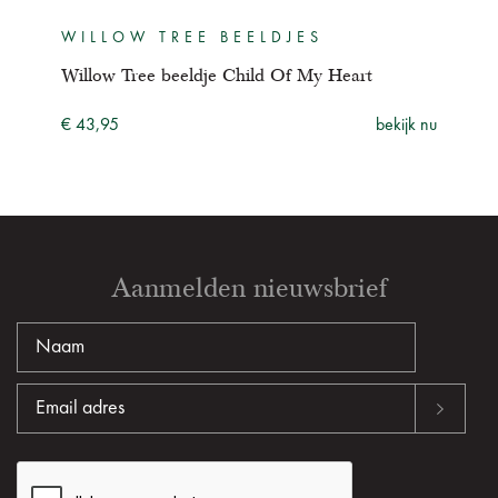
WILLOW TREE BEELDJES
WI
Willow Tree beeldje Child Of My Heart
Will
ijk nu
€ 43,95
bekijk nu
€ 53
Aanmelden nieuwsbrief