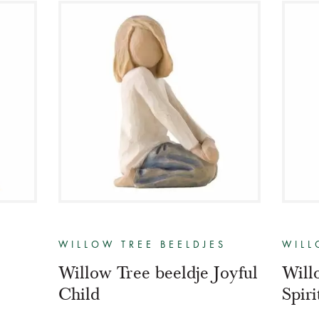
S
WILLOW TREE BEELDJES
WILL
Willow Tree beeldje Joyful
Will
Child
Spir