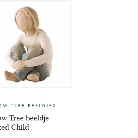
OW TREE BEELDJES
ow Tree beeldje
ited Child