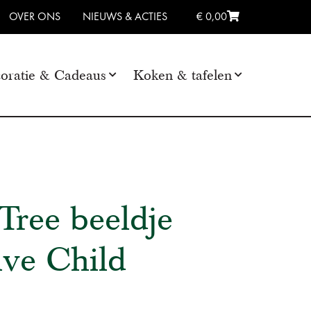
OVER ONS
NIEUWS & ACTIES
€ 0,00
oratie & Cadeaus
Koken & tafelen
Tree beeldje
ive Child