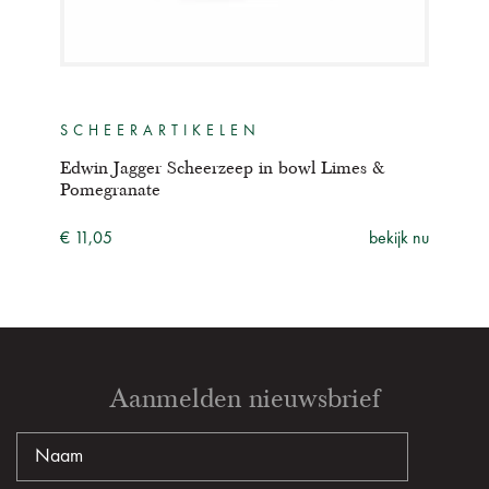
SCHEERARTIKELEN
SC
wood
Edwin Jagger Scheerzeep in bowl Limes &
Edwi
Pomegranate
ijk nu
€ 11
€ 11,05
bekijk nu
Aanmelden nieuwsbrief