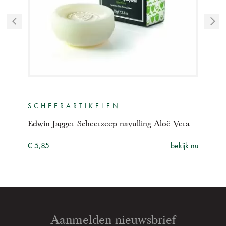
SCHEERARTIKELEN
SC
a
Edwin Jagger Scheerzeep navulling Aloë Vera
Edwi
ijk nu
€ 5,85
bekijk nu
€ 11
Aanmelden nieuwsbrief