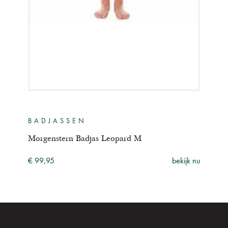
BADJASSEN
BA
Morgenstern Badjas Leopard M
Morg
ijk nu
€ 99,95
bekijk nu
€ 99