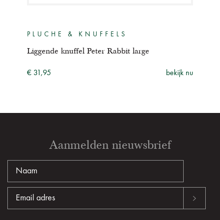
PLUCHE & KNUFFELS
PL
Liggende knuffel Peter Rabbit large
Zitt
ijk nu
€ 31,95
bekijk nu
€ 43
Aanmelden nieuwsbrief