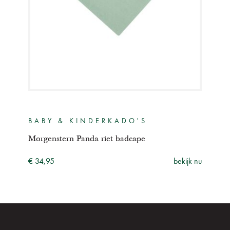
BABY & KINDERKADO'S
BA
Morgenstern Panda riet badcape
Morg
ijk nu
€ 34,95
bekijk nu
€ 34