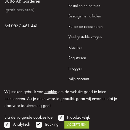
3886 AR Garderen
Bestellen en betalen
(gratis parkeren)
Bezorgen en afhalen
Bel 0577 461 441
Ruilen en retourneren
Veel gestelde vragen
Klachten
Registreren
Inloggen
Mijn account
Wij maken gebruik van
cookies
om de website goed te laten
functioneren. Als je onze website gebruikt, gaan wij ervan uit dat je
daarvoor toestemming geeft.
© 2026 Onder de Lindeboom
Algemene voorwaarden
Disclaimer
Privacy verklaring
Cookie informatie
Sta de volgende cookies toe
Noodzakelijk
Analytisch
Tracking
ACCEPTEREN