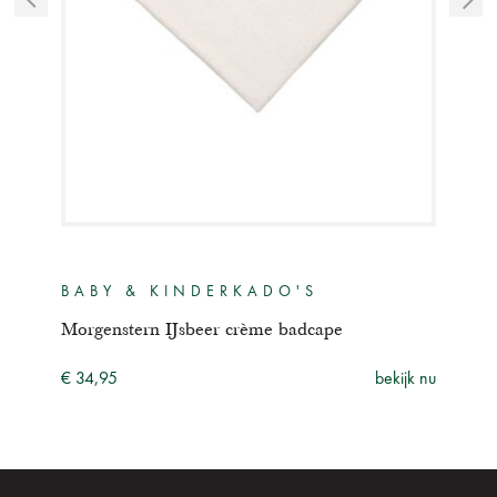
BABY & KINDERKADO'S
BA
Morgenstern IJsbeer crème badcape
Morg
ijk nu
€ 34,95
bekijk nu
€ 49